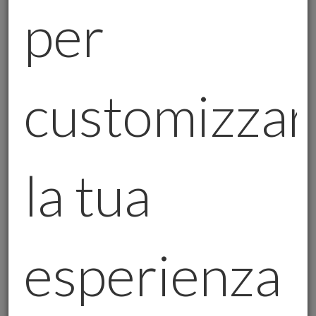
dell'oro:
per
Nei Cellulari e nei Dispositivi Elettronici:
Sapevi che il tuo smartphone contiene una
piccola quantità di oro? Questo prezioso
metallo è uno dei migliori conduttori di
customizzar
elettricità, il che lo rende ideale per i
circuiti dei nostri dispositivi elettronici.
L'oro è resistente alla corrosione e ha
la tua
un'eccellente conduttività, motivo per cui
viene utilizzato per garantire che il tuo
cellulare funzioni senza problemi. Non
solo smartphone, ma anche computer,
esperienza
tablet e altri dispositivi tecnologici
contengono piccole quantità di oro.
Nei Vetri degli Aerei:
Ti sei mai chiesto
perché i vetri degli aerei hanno una