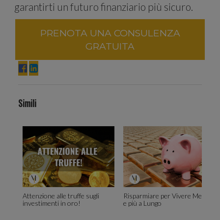
garantirti un futuro finanziario più sicuro.
Condividia
PRENOTA UNA CONSULENZA
GRATUITA
inoltre
Simili
informazion
sul tuo
Attenzione alle truffe sugli
Risparmiare per Vivere Meglio
investimenti in oro!
e più a Lungo