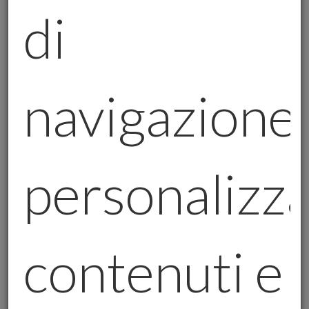
di
leggera tonalità dorata? L'oro è utilizzato
nei vetri per riflettere la luce infrarossa e
proteggere i passeggeri e l'equipaggio
dalle radiazioni solari. Grazie a uno strato
navigazione,
sottilissimo di oro, i vetri riescono a
mantenere freschi gli interni dell'aereo,
migliorando il comfort del volo.
personalizz
Nei Satelliti e Nelle Tecnologie Spaziali:
L'oro gioca un ruolo cruciale anche nello
spazio. Le sonde spaziali e i satelliti
utilizzano rivestimenti in oro per riflettere
contenuti e
le radiazioni solari dannose e proteggere
le apparecchiature delicate. È affascinante
pensare che questo metallo antico e