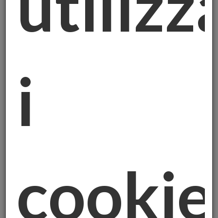
utilizz
1. Dati personali oggetto del trattamento
Il Titolare tratterà i Suoi dati personali
comuni, raccolti in occasione e nell’ambito
i
della Sua richiesta di usufruire dei servizi
offerti dal Titolare del trattamento e, in ogni
caso, da Lei forniti via e-mail o
personalmente. Rientrano nella definizione
di dati personali comuni, a titolo
esemplificativo e non esaustivo, nome,
cognome, numero di telefono, indirizzo e-
cookie
mail e, in generale, i Suoi dati di contatto
(“Dati Comuni”).
2. Finalità e base giuridica del trattamento