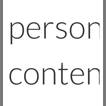
Titolare.
person
In particolare, gli stessi verranno conservati
per tutta la durata del rapporto e,
successivamente, per l’adempimento degli
obblighi di legge (ad esempio, obblighi
fiscali) e per gli interessi legittimi del
Titolare.
conten
6. Ambito di comunicazione dei dati personali
I dati personali non saranno oggetto di
diffusione, fatta salva l’ipotesi in cui la
comunicazione o diffusione sia richiesta, in
conformità alla legge, da soggetti pubblici
per finalità di difesa o di sicurezza o di
prevenzione, accertamento o repressione di