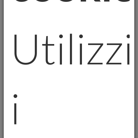
I Suoi dati personali saranno trattati
nell’ambito della normale attività del
Titolare e il trattamento è finalizzato
Utilizz
unicamente all’attivazione del portale/sito
web indicato in testa alla presente
informativa nonché all’invio delle
newsletters informative.
La Newsletter è distribuita a mezzo e-mail -
in automatico e gratuitamente - a quanti
fanno richiesta di riceverla compilando il
i
form presente nel sito web sopra indicato.
Il trattamento è operato per le seguenti
finalità: a) marketing e profilazione.
La base giuridica per l’acquisizione e
successivo trattamento dei dati è, ai sensi