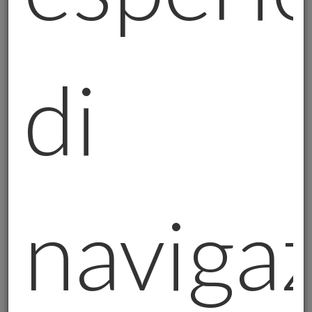
La disponibilità, la gestione, l’accesso, la
conservazione e la fruibilità dei dati è
garantita dall’adozione di misure tecniche e
organizzative per assicurare idonei livelli di
di
sicurezza ai sensi degli artt. 25 e 32 del
GDPR, nonché, in relazione alle specifiche
finalità di trattamento individuate dalla
normativa applicabile.
5. Conservazione dei dati personali
I dati personali saranno conservati solo per
navigaz
il tempo necessario ai fini per cui sono
raccolti, rispettando il principio di
minimizzazione di cui all’articolo 5, comma 1,
lettera c) del GDPR, nonché in esecuzione
degli obblighi di legge cui è tenuto il