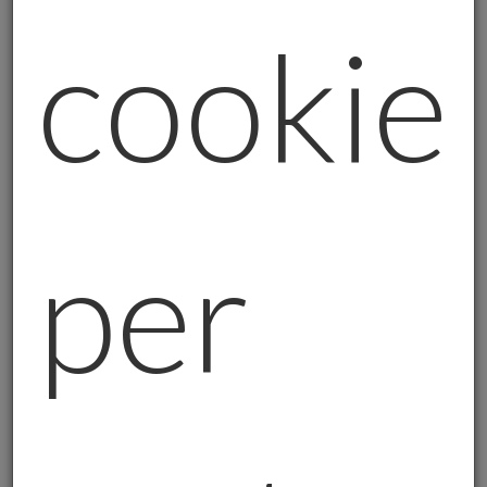
dell’art. 6, comma 1, Lettera a), GDPR, il
cookie
consenso che l’interessato ha espresso al
trattamento dei propri dati personali per le
finalità di cui sopra.
Le ricordiamo che avrà sempre la possibilità
di cancellare la Sua iscrizione attraverso il
link “cancella iscrizione” in calce alla
per
newsletter, revocando così il consenso
prestato senza pregiudicare la liceità del
trattamento effettuato in precedenza.
3. Natura del conferimento dei dati e
conseguenze dell’eventuale rifiuto
Il trattamento dei Suoi dati personali, per le
finalità sopra descritte, potrà essere