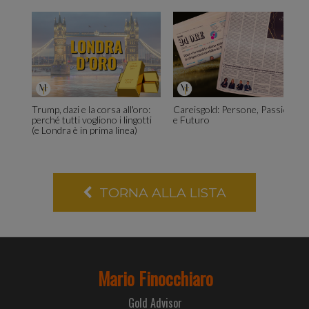
Condivi
Trump, dazi e la corsa all'oro:
Careisgold: Persone, Passione
perché tutti vogliono i lingotti
e Futuro
(e Londra è in prima linea)
inoltre
TORNA ALLA LISTA
informaz