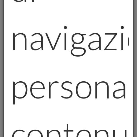
È invece una scelta intelligente per chi cerca
stabilità e sicurezza a lungo termine.
navigazi
Se decidi di comprare oro fisico, però, ci
sono alcune cose da tenere a mente:
Scegli fornitori affidabili:
non tutti
sono seri, quindi fai attenzione.
personal
Verifica la purezza:
assicurati che
l’oro sia davvero puro.
Pensa alla custodia:
dove lo terrai?
In casa o in una cassetta di
sicurezza?
contenut
4. Quanto può ancora salire l’oro?