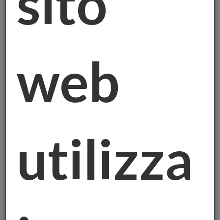
sito
Oggi voglio parlarvi di un tema che sta
web
facendo molto discutere: il prezzo dell’oro è
schizzato alle stelle, e dietro a questo balzo
ci sono due grandi protagonisti:
Donald
Trump e la Cina.
Sì, avete capito bene. Le ultime dichiarazioni
utilizza
di Trump su Gaza e le tensioni con la Cina
hanno scatenato una vera e propria corsa
all’oro. Ma cosa sta succedendo
esattamente? E perché l’oro è ancora una
volta il bene rifugio preferito dagli
investitori?