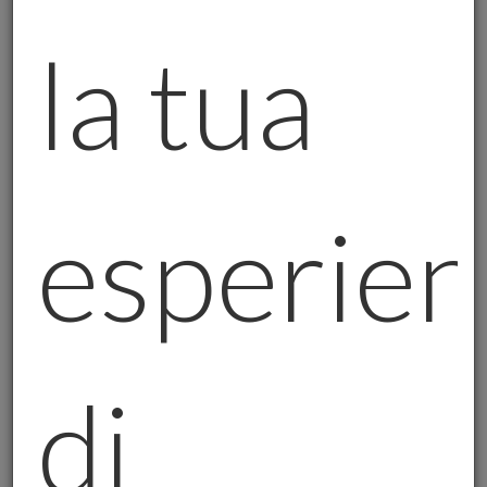
prezzi più bassi per acquistare oro fisico.
la tua
Ma attenzione: la Cina è un gigante che non
dorme mai. Se la domanda dovesse
riprendere, il prezzo dell’oro potrebbe
salire ancora di più.
esperien
3. Cosa significa tutto questo per te?
Se stai pensando di investire in oro, questa
situazione potrebbe interessarti. L’oro fisico,
soprattutto in tempi come questi, è una
delle forme di protezione più sicure per il
di
tuo patrimonio.
Ma attenzione: l’oro non è una “lotteria”. Non
ti farà diventare ricco da un giorno all’altro.