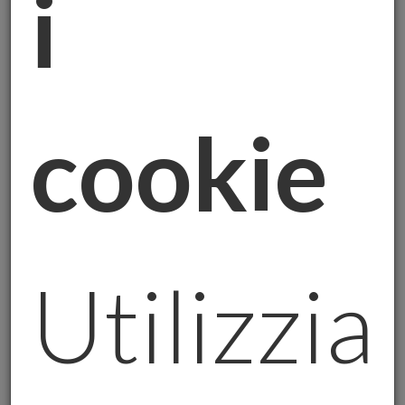
i
Facciamo un passo alla volta e cerchiamo di
capirlo insieme.
1. Trump, Gaza e l’effetto shock
cookie
Donald Trump è tornato a far parlare di sé
con dichiarazioni forti e controverse su
Gaza. Queste parole hanno riacceso tensioni
geopolitiche già esistenti, creando un clima
di incertezza globale.
E quando c’è incertezza, sapete cosa
Utilizzi
succede? Gli investitori cercano sicurezza. E
dove la trovano? Nell’oro, ovviamente.
L’oro fisico, in particolare, è visto come una
protezione contro i rischi geopolitici. Non è