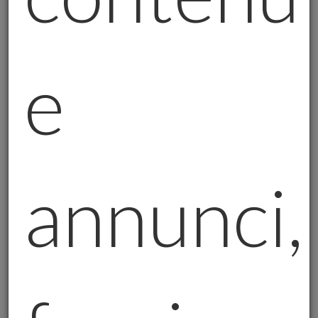
Il prezzo dell’oro ha raggiunto nuovi
massimi, e molti si chiedono se ci sia ancora
e
spazio per una crescita.
La verità è che dipende da molti fattori:
Le tensioni geopolitiche:
se le crisi
internazionali si intensificheranno,
l’oro potrebbe continuare a salire.
annunci,
La domanda della Cina:
se la Cina
tornerà a comprare oro in grandi
quantità, il prezzo potrebbe
aumentare ulteriormente.
L’inflazione:
più i prezzi salgono, più