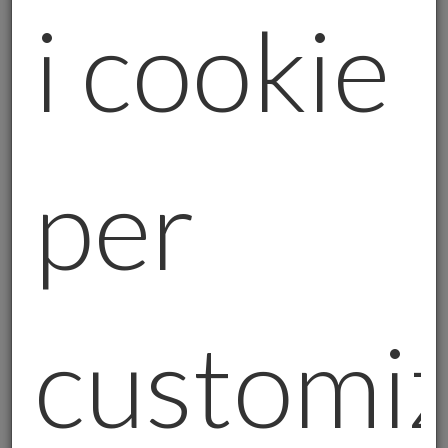
un caso che, nelle ultime settimane, abbiamo
i cookie
assistito a un vero e proprio boom delle
richieste di lingotti e monete.
2. La Cina e il prezzo dell’oro
Ma non c’è solo Trump in questa storia.
per
Anche la Cina sta giocando un ruolo
importante.
La Cina è uno dei maggiori consumatori di
oro al mondo, e le sue politiche economiche
hanno un impatto enorme sul mercato.
customi
Ultimamente, però, la domanda di oro in
Cina è stata un po’ a “sconto”, come si suol
dire. Questo ha creato un’opportunità per
molti investitori, che hanno approfittato dei