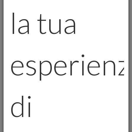
la tua
2. LE BANCHE CENTRALI E IL LORO “SEGRETO”
Le banche centrali acquistano oro da 15 anni
consecutivi, ma nel 2025 c’è un cambiamento
sottile: non accumulano solo per
diversificare.
Stanno scrivendo una lettera
esperienz
d’amore alla stabilità
.
Russia e Cina guidano la corsa, ma anche
economie emergenti seguono, sfidando il
dominio del dollaro.
di
L’oro diventa un’
arma silenziosa
contro
l’inflazione e le politiche monetarie spericolate.
Come disse un dirigente della Thor
Explorations:
«Oggi l’oro sale di giorno in Asia e
cala di notte in Occidente. È un dialogo tra paure e