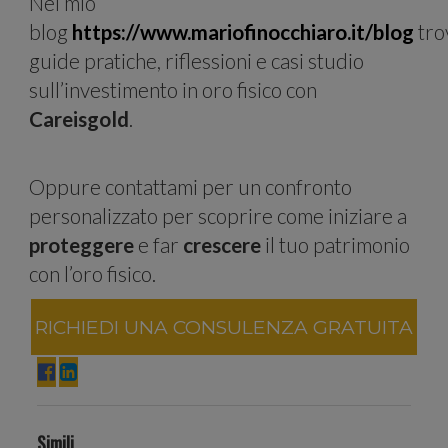
Nel mio
blog
https://www.mariofinocchiaro.it/blog
tro
Condivid
guide pratiche, riflessioni e casi studio
sull’investimento in oro fisico con
Careisgold
.
inoltre
Oppure contattami per un confronto
personalizzato per scoprire come iniziare a
proteggere
e far
crescere
il tuo patrimonio
con l’oro fisico.
informazi
RICHIEDI UNA CONSULENZA GRATUITA
Simili