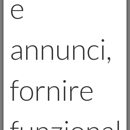
e
La differenza non è finanziaria, è
filosofica
.
4. MINATORI D’ORO: CHI VINCE E CHI PERDE NELLA CORSA
A $4.000
annunci,
Le società aurifere non sono tutte uguali. Alcune,
come Royal Gold (RGLD), evitano i rischi operativi
delle miniere, finanziando progetti in cambio di
royalty. Altre, come Barrick Gold (GOLD),
fornire
scommettono sulla riapertura di giacimenti in Mali,
sfruttando prezzi alti.
Il vero vantaggio?
Avere margini operativi sopra
il 30% che taglia costi e debiti.
Il rischio?
Se l’oro cala, i minatori soffrono più
del metallo stesso