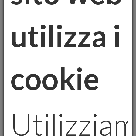
Quando il prezzo dell’oro sfiora nuovi
utilizza i
record, come i $3.343 per oncia di aprile
2025, molti vedono solo numeri. Io vedo
storie. Storie di chi cerca sicurezza, di chi
vuole tramandare valore, di chi resiste alle
tempeste dei mercati. L’oro a
$4.000 non è
cookie
una mera soglia tecnica: è un
simbolo di
resistenza
in un mondo che vacilla tra
guerre commerciali, tensioni geopolitiche e
valute ballerine.
Utilizzia
1. PERCHÉ L’ORO SFIDA OGNI PREVISIONE?
Le analisi tecniche parlano di domanda delle