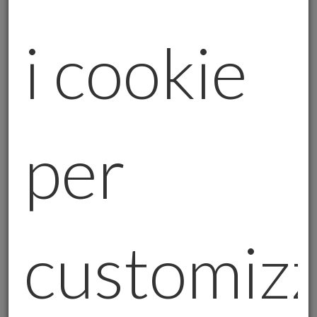
banche centrali (+244 tonnellate nel Q1 2025), di
ETF che raccolgono capitali come mai dal 2022, di
i cookie
un dollaro debole che spinge gli investitori verso
beni rifugio. Ma la verità è più semplice:
l’oro
sopravvive perché non ha bisogno di giustificarsi
.
Non paga dividendi, ma offre
certezza
tangibile
in un’era di algoritmi e Bitcoin volatili.
per
Non ha utility industriale dominante, ma
diventa
collante tra generazioni
, come la
moneta d’oro regalata da un nonno al nipote.
Un cliente mi disse:
«Quando tengo un lingotto,
customiz
sento di avere qualcosa che nessun governo può
svalutare».
Ecco, i grafici non catturano
quest’emozione.