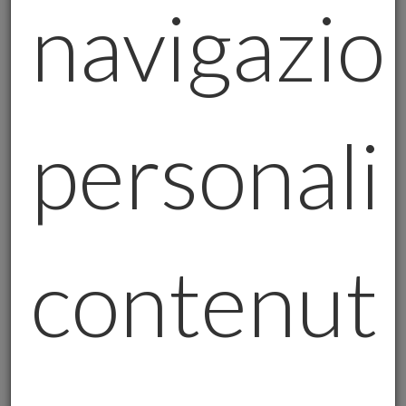
navigazio
speranze»
.
3. ETF VS LINGOTTO: LA SCELTA CHE RACCONTA CHI SEI
Gli ETF sull’oro (come iShares Physical Gold) sono
personali
pratici, liquidi, adatti a chi cerca esposizione senza
fisicità. Ma c’è chi, come un imprenditore lombardo
che ho incontrato, preferisce
costruire un caveau
in casa
. Perché?
contenuti
Il lingotto è un atto di indipendenza
: non
dipende da intermediari, contratti o tecnologie.
La moneta antica è un ponte con il passato
:
come quelle collezionate da una mia cliente,
ereditate da un bisnonno minatore.