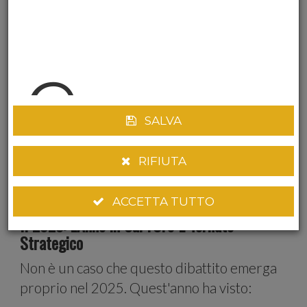
Non era paranoia. Era prudenza. Hanno
e
capito che in tempi incerti,
meglio avere le
cose importanti vicino a casa,
dove puoi
controllarle direttamente.
Lo stesso principio vale per il risparmiatore:
SALVA
in tempi come questi, una parte di Oro Puro
Fisico da investimento che puoi toccare con
RIFIUTA
mano non è paranoia.
È semplicemente
buon senso.
annun
ACCETTA TUTTO
Il 2025: L'Anno in Cui l'Oro È Tornato
Strategico
Non è un caso che questo dibattito emerga
proprio nel 2025. Quest'anno ha visto: