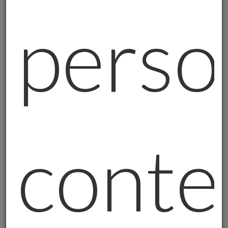
la tua sovranità personale.
perso
I tuoi grammi d'oro possono essere davvero
liberi. Puoi decidere tu dove custodirli,
quando accedervi, cosa farne.
È la
differenza tra essere soggetto alle
decisioni di altri (l'Europa decide per
l'Italia) e decidere per te stesso.
Germania e Olanda Hanno Capito Qualcosa
conte
Nel 2013 la Germania ha iniziato una
operazione storica:
rimpatriare il suo oro
dagli Stati Uniti. Hanno trasferito
300
tonnellate da New York e 374 da Parigi
verso i caveau di Francoforte
.
L'obiettivo?
Avere almeno metà delle riserve fisicamente
sul suolo tedesco.