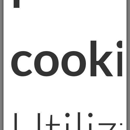
Svizzera e Regno Unito.
Solo il 44% circa è
fisicamente in Italia.
Ed ecco il paradosso:
formalmente quell'oro è nostro, ma
praticamente non possiamo toccarlo.
cooki
La Lezione dal Servizio nell'Arma
Durante il mio servizio come Maresciallo dei
Carabinieri ho visto tante situazioni dove
qualcuno pensava di possedere qualcosa,
ma poi scopriva che
tra il "possedere sulla
carta" e il "controllare davvero" c'è un
abisso.
L'oro della Banca d'Italia ci insegna
proprio questo.
Utili
Quando fai un verbale di sequestro, la
proprietà passa formalmente allo Stato. Ma