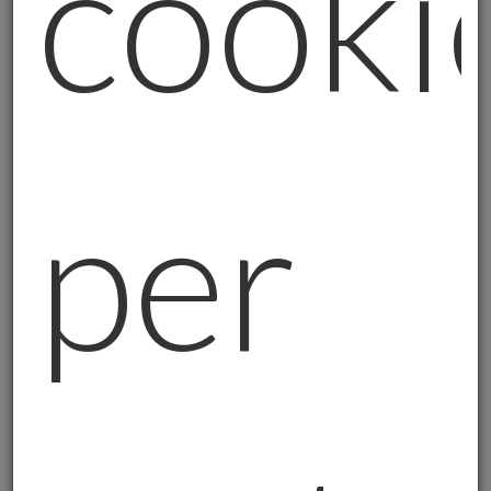
cooki
davvero il suo oro, come puoi tu
essere
sicuro di controllare i tuoi investimenti
in
oro se non li possiedi fisicamente?
È la
stessa differenza che esiste tra avere
"diritto all'oro" e "possedere oro"
. ETF
sull'oro, certificati aurei, prodotti finanziari
per
collegati al metallo giallo: sono tutti
strumenti legittimi, ma ti danno
un'esposizione all'oro, non il possesso fisico.
La domanda che cambia tutto è semplice:
se domani avessi bisogno del tuo oro,
quanto tempo ci vorrebbe per averlo
fisicamente tra le mani?
I Tre Livelli di Possesso dell'Oro