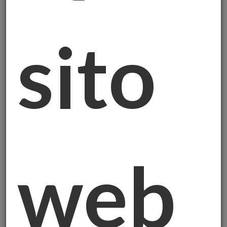
sito
In trent'anni di servizio nell'Arma dei
Carabinieri ho imparato una cosa: quando
qualcuno discute animatamente su chi
possiede qualcosa, di solito c'è di mezzo un
valore enorme. E infatti parliamo di oltre
250 miliardi di euro di oro italiano, custodito
nei caveau di Banca d'Italia e non solo.
Il Dibattito che Fa Discutere l'Italia
web
In questi giorni
l'Italia è al centro di un
dibattito
che molti sottovalutano, ma che
racconta molto del nostro rapporto con la
ricchezza reale. Un emendamento alla legge