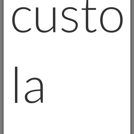
custo
Possiamo identificare
tre livelli di
"possesso" dell'oro
, ognuno con i suoi pro e
contro.
Livello 1 - L'Illusione (come l'oro italiano all'estero)
Qui troviamo ETF sull'oro, certificati aurei
e prodotti finanziari "collegati all'oro".
Sono strumenti comodi: liquidità immediata,
la
costi contenuti, facilità di gestione. Ma non
possiedi oro fisico. Hai un diritto
contrattuale che qualcuno ti darà
l'equivalente in oro. Dipendi da controparti,
da sistemi finanziari, da promesse.
È come l'oro italiano negli USA:
formalmente nostro, praticamente sotto
controllo altrui.