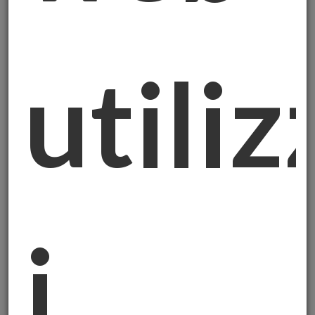
di bilancio proposto da Fratelli d'Italia
afferma semplicemente che
"l'oro
appartiene al popolo italiano"
. Una frase
utiliz
che sembra ovvia, quasi scontata.
Eppure la Banca Centrale Europea l'ha
bocciata senza mezzi termini. Il motivo?
Violerebbe i trattati europei e
l'indipendenza delle banche centrali.
Parliamo di
2.452 tonnellate d'oro
- la terza
riserva mondiale dopo Stati Uniti e
Germania - che valgono circa il
13% del PIL
i
italiano.
Il dettaglio che sorprende?
Il 43% delle
nostre riserve auree è custodito negli Stati
Uniti.
Un altro pezzo consistente è in