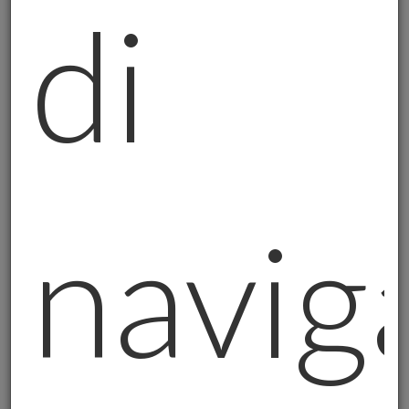
di
Oro Puro Fisico da investimento che
possiedi direttamente,
con controllo totale.
O lo tieni tu in custodia sicura, o è in caveau
ma con accesso diretto garantito e
identificazione individuale di ogni grammo.
Qui decidi tu quando e come accedere al
tuo oro.
Massimo controllo, massima
responsabilità. Il bene rifugio nella sua
navig
forma più pura.
La Sovranità del Piccolo Risparmiatore
Mentre il governo italiano discute di
sovranità sull'oro nazionale - con
2.452
tonnellate bloccate tra trattati europei e
custodia oltreoceanica
- tu puoi esercitare