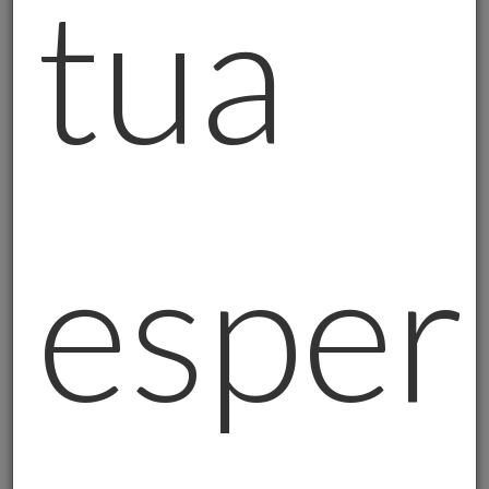
tua
Livello 2 - Il Compromesso (come l'oro in Banca d'Italia
sotto supervisione BCE)
Oro fisico custodito da terzi con accesso
limitato.
Cassette di sicurezza bancarie,
custodia presso operatori professionali.
L'oro esiste fisicamente, è tuo, ma
l'accesso è regolamentato da orari,
procedure, disponibilità.
esper
Vantaggi:
sicurezza professionale,
assicurazione, niente preoccupazioni sulla
custodia domestica. Svantaggi: non hai
accesso immediato, dipendi da orari e
procedure.
Livello 3 - Il Possesso Vero (come se l'Italia rimpatriasse
tutto l'oro)