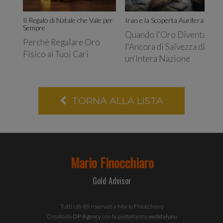
traffi
Il Regalo di Natale che Vale per
Iran e la Scoperta Aurifera
Sempre
Quando l'Oro Diventa
Perché Regalare Oro
l'Ancora di Salvezza di
Fisico ai Tuoi Cari
un'Intera Nazione
Condi
TORNA ALLA LISTA