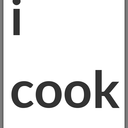
i
sono più i protagonisti.
La Paura di Restare Fuori
Gli americani la chiamano
FOMO: Fear Of
Missing Out
. La paura di restare alla
finestra mentre tutti gli altri si muovono.
Ma secondo me non è solo questo. È
cook
qualcosa di più serio!
Durante le mie consulenze in provincia vedo
facce preoccupate
. Non sono speculatori
che cercano il colpo grosso. Sono persone
normali che si chiedono: "Come proteggo
quello che ho costruito in una vita?".
Un Esempio Vero