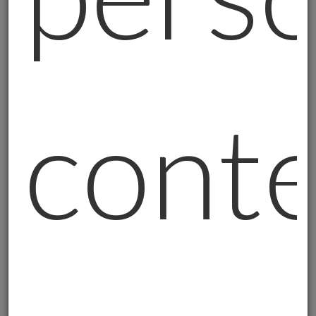
Non Sto Dicendo di Comprare Tutti Oro
Domani
Chiariamo:
l'oro fisico non è per tutti. Non è
la bacchetta magica. Non risolve tutti i
conte
problemi.
L'oro fisico è per chi:
- Ha già messo da parte qualcosa;
- Vuole proteggere (non speculare);
- Pensa a lungo termine;
- Cerca sicurezza più che guadagni veloci.
Se hai
5.000 euro
di risparmi totali,
probabilmente ti servono per altro. Se hai
100.000 euro
e sono tutti sul conto corrente