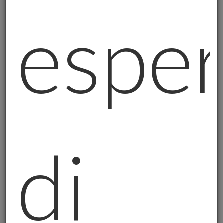
"Mario, nell'azienda diversifico i clienti per non dipendere
esper
da uno solo. Diversifico i prodotti per avere più mercati.
Ma i miei risparmi personali? Sono tutti in banca o in
fondi. È giusto?".
Abbiamo fatto questo
ragionamento
insieme:
- I soldi per le spese quotidiane restano
liquidi (ovvio);
- Gli investimenti per far crescere il
patrimonio restano nei fondi;
di
- Ma una parte – quella che DEVE restare al
sicuro per qualsiasi cosa succeda – quella la
mettiamo in oro fisico.
Risultato?
Dorme più tranquillo. Sa che una
parte del suo patrimonio è al riparo,