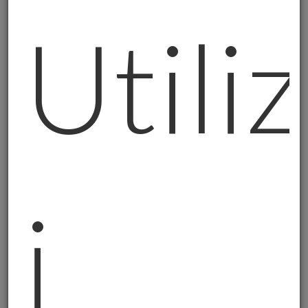
Un
professionista di Milano
, 50 anni, mi ha
Utili
detto: "Mario, ho sempre seguito i consigli
della banca. Fondi, obbligazioni, un po' di
azioni. Ma
ora vedo:
- Il debito pubblico che esplode;
- L'inflazione che mi mangia i risparmi;
- Le tensioni nel mondo che non finiscono
mai.
i
Voglio qualcosa di concreto. Che posso
toccare. Che non dipende da nessuno."
Gli ho spiegato:
l'oro fisico è esattamente
questo
. Non è un foglio di carta. Non è un
numero sul computer. È oro vero, che puoi