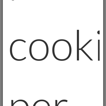
vedere, toccare, tenere.
I Numeri che Nessuno Vi Dice
Mentre tutti guardano quanto costa l'oro,
cook
pochi notano questi dati:
-
In India e Giappone la gente compra oro
anche quando il prezzo è alto
(non
aspettano che scenda, comprano perché
vogliono protezione);
-
Gli acquisti di lingotti grandi
(quelli da
investimento serio) sono ai massimi (non
sono ragazzini che speculano, sono
per
investitori seri);
-
Le banche centrali dei paesi emergenti
hanno ancora pochissimo oro
(possono