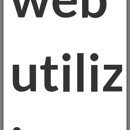
Chi Compra Oro Oggi
Prima erano le banche centrali dei vari paesi
a comprare oro. Adesso
sono cambiati gli
acquirenti:
utili
1. Gente normale come voi:
Famiglie, professionisti, imprenditori che
comprano lingotti e monete.
2. Investitori attraverso fondi specializzati:
Persone che vogliono avere oro nel
portafoglio ma in forma più "comoda".
3. Banche centrali (ancora loro, ma meno di prima):
I governi continuano a comprare, ma non