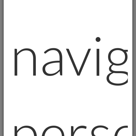
qualsiasi cosa succeda.
Perché Proprio Adesso?
navig
Tre motivi semplici:
1. Il dollaro fa meno paura come "riferimento":
L'America ha debiti enormi, le guerre
commerciali, i problemi interni. La gente si
fida meno.
2. I debiti pubblici sono altissimi ovunque:
Italia, Francia, Giappone, USA... tutti pieni di
debiti. Prima o poi qualcosa dovrà cambiare.
perso
3. Le banche centrali potrebbero accettare più inflazione:
Per ridurre il peso dei debiti, potrebbero
lasciare che l'inflazione salga. E l'inflazione
mangia i risparmi.