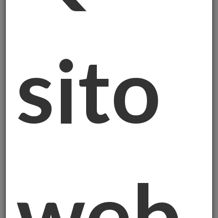
Ho davanti
i numeri delle vendite di oro
degli ultimi mesi
e vi dico: non è mai
sito
successo niente del genere. Tutti comprano
oro. Ma non come pensate voi.
I Numeri (Spiegati Semplici)
Nel terzo trimestre di quest'anno:
- Sono state vendute 1.313 tonnellate di oro
fisico;
- Valore totale: 146 miliardi di dollari;
web
- È un record assoluto.
Ma la cosa interessante non sono i numeri.
È
CHI sta comprando!