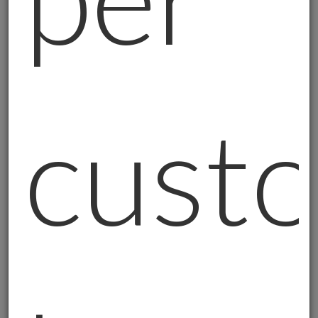
aumentare gli acquisti per anni).
Oro Vero o Oro "di Carta"?
C'è una
differenza importante
che devi
capire:
cust
ORO FISICO:
- È tuo, lo possiedi davvero;
- Non paga tasse ogni anno;
- Non ha costi di gestione;
- Non dipende da banche o fondi;
- Lo puoi lasciare ai figli.
ORO "FINANZIARIO" (fondi, ETF):
- È comodo da comprare e vendere;