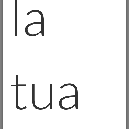
la
- Ma è solo un foglio che dice "hai diritto a
tot oro";
- Paga tasse come gli altri investimenti;
- Ha costi di gestione annuali;
- Dipende dal sistema finanziario.
Quale è meglio?
Dipende da cosa cerchi.
tua
Ma se cerchi PROTEZIONE vera, l'oro fisico
è un'altra cosa.
La Storia dell'Imprenditore Bresciano
Un
imprenditore del settore
metalmeccanico
, qui in provincia, mi ha
chiamato qualche mese fa. La sua azienda va
bene, fattura diversi milioni all'anno.