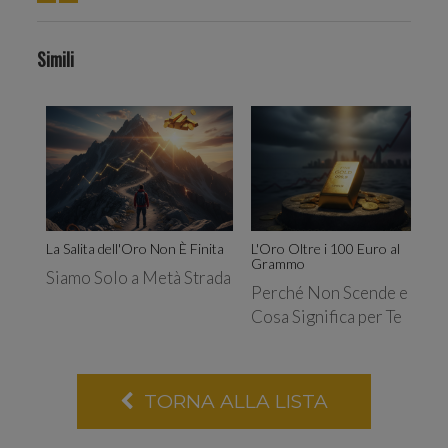
Simili
traffi
La Salita dell'Oro Non È Finita
L'Oro Oltre i 100 Euro al
Grammo
Siamo Solo a Metà Strada
Perché Non Scende e
Cosa Significa per Te
Cond
TORNA ALLA LISTA