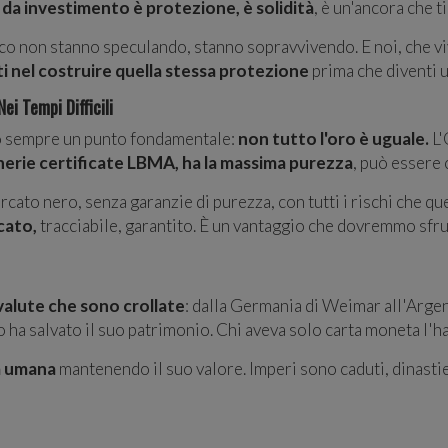
 da investimento è protezione, è solidità
, è un'ancora che t
sico non stanno speculando, stanno sopravvivendo. E noi, che vi
 nel costruire quella stessa protezione
prima che diventi u
ei Tempi Difficili
eo sempre un punto fondamentale:
non tutto l'oro è uguale.
L'
nerie certificate LBMA, ha la massima purezza
, può essere 
cato nero, senza garanzie di purezza, con tutti i rischi che q
cato,
tracciabile, garantito. È un vantaggio che dovremmo sfru
valute che sono crollate
: dalla Germania di Weimar all'Arge
sico ha salvato il suo patrimonio. Chi aveva solo carta moneta l'h
ia umana
mantenendo il suo valore. Imperi sono caduti, dinasti