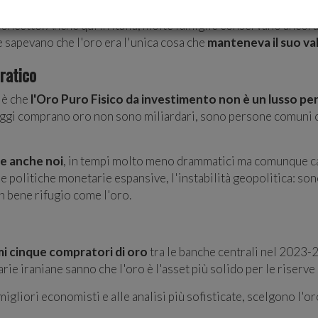
concetto. Anche qui in Italia, molte famiglie conservano ancor
 e sapevano che l'oro era l'unica cosa che
manteneva il suo va
ratico
 è che
l'Oro Puro Fisico da investimento non è un lusso pe
e oggi comprano oro non sono miliardari, sono persone comuni c
re anche noi
, in tempi molto meno drammatici ma comunque ca
le politiche monetarie espansive, l'instabilità geopolitica: son
 bene rifugio come l'oro.
imi cinque compratori di oro
tra le banche centrali nel 2023-
rie iraniane sanno che l'oro è l'asset più solido per le riserve 
migliori economisti e alle analisi più sofisticate, scelgono l'