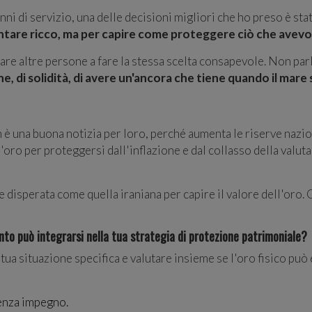
ni di servizio, una delle decisioni migliori che ho preso è sta
tare ricco, ma per capire come proteggere ciò che avevo c
re altre persone a fare la stessa scelta consapevole. Non par
e, di solidità, di avere un'ancora che tiene quando il mare 
n è una buona notizia per loro, perché aumenta le riserve nazi
'oro per proteggersi dall'inflazione e dal collasso della valu
e disperata come quella iraniana per capire il valore dell'oro
nto può integrarsi nella tua strategia di protezione patrimoniale?
tua situazione specifica e valutare insieme se l'oro fisico può 
senza impegno.