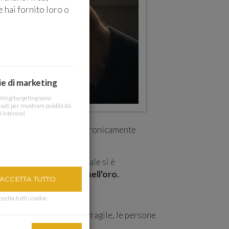
 hai fornito loro o
e di marketing
eting/targeting sono
ati per mostrare pubblicità
i interessi
e alle stelle e una valuta cronicamente
i rial. La moneta nazionale si è
ini comuni?
Si rifugiano nell'oro.
CCETTA TUTTO
ccetta tutti i cookie
llano e l'economia si fa fragile, le persone
.