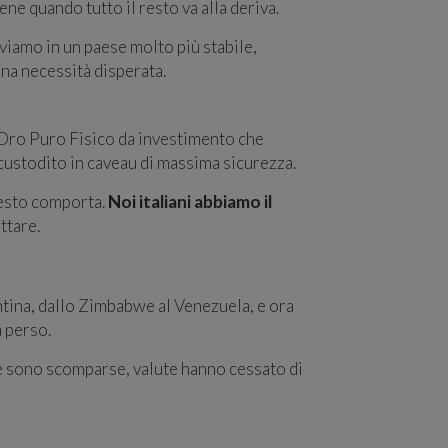
iene quando tutto il resto va alla deriva.
viamo in un paese molto più stabile,
na necessità disperata.
Oro Puro Fisico da investimento che
custodito in caveau di massima sicurezza.
uesto comporta.
Noi italiani abbiamo il
ttare.
ntina, dallo Zimbabwe al Venezuela, e ora
a perso.
e sono scomparse, valute hanno cessato di