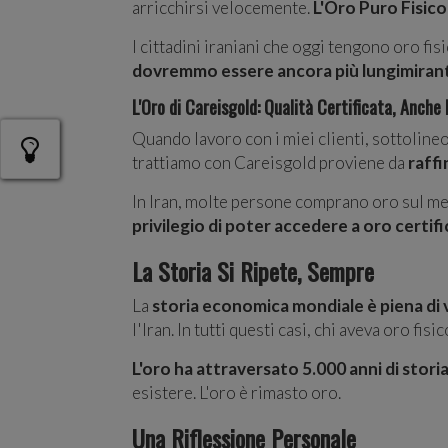
arricchirsi velocemente.
L'Oro Puro Fisico
I cittadini iraniani che oggi tengono oro fi
dovremmo essere ancora più lungimiranti
L'Oro di Careisgold: Qualità Certificata, Anche N
Quando lavoro con i miei clienti, sottolin
trattiamo con Careisgold proviene da
raffi
In Iran, molte persone comprano oro sul mer
privilegio di poter accedere a oro certifi
La Storia Si Ripete, Sempre
La
storia economica mondiale è piena di 
l'Iran. In tutti questi casi, chi aveva oro fi
L'oro ha attraversato 5.000 anni di stor
esistere. L'oro è rimasto oro.
Una Riflessione Personale