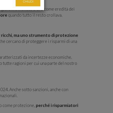
CHIUDI
a gioielli e monete d'oro come eredità dei
lore
quando tutto il resto crollava.
r ricchi, ma uno strumento di protezione
he cercano di proteggere i risparmi di una
ratterizzati da incertezze economiche.
o tutte ragioni per cui una parte del nostro
2024. Anche sotto sanzioni, anche con
nazionali.
oro come protezione,
perché i risparmiatori