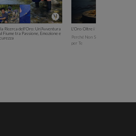
lla Ricerca dell'Oro: Un'Avventura
L'Oro Oltre i 100 Euro al Grammo
ul Fiume tra Passione, Emozione e
Perché Non Scende e Cosa Signific
icurezza
per Te