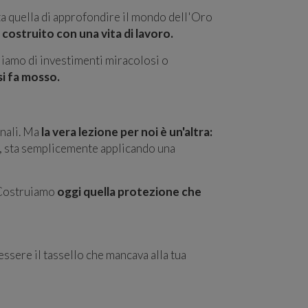
ta quella di approfondire il mondo dell'Oro
ostruito con una vita di lavoro.
liamo di investimenti miracolosi o
si fa mosso.
onali. Ma
la vera lezione per noi è un'altra:
ta, sta semplicemente applicando una
. Costruiamo
oggi quella protezione che
essere il tassello che mancava alla tua