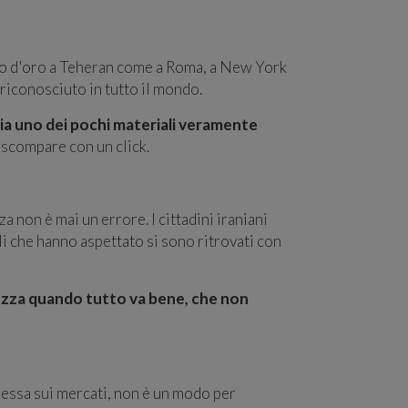
 d'oro a Teheran come a Roma, a New York
riconosciuto in tutto il mondo.
ia uno dei pochi materiali veramente
 scompare con un click.
 non è mai un errore. I cittadini iraniani
i che hanno aspettato si sono ritrovati con
rezza quando tutto va bene, che non
essa sui mercati, non è un modo per