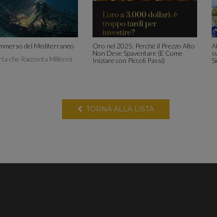
mmerso del Mediterraneo
Oro nel 2025: Perché il Prezzo Alto
A
Non Deve Spaventare (E Come
s
rta che Racconta Millenni
Iniziare con Piccoli Passi)
S
TORNA ALLA LISTA