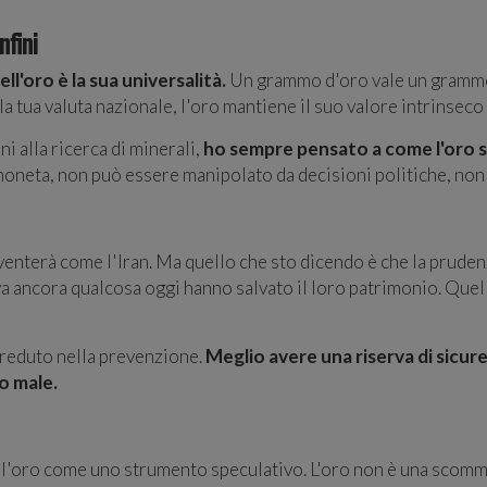
fini
l'oro è la sua universalità.
Un grammo d'oro vale un grammo
 tua valuta nazionale, l'oro mantiene il suo valore intrinseco 
i alla ricerca di minerali,
ho sempre pensato a come l'oro s
oneta, non può essere manipolato da decisioni politiche, non
venterà come l'Iran. Ma quello che sto dicendo è che la prudenza
a ancora qualcosa oggi hanno salvato il loro patrimonio. Quell
reduto nella prevenzione.
Meglio avere una riserva di sicu
no male.
 l'oro come uno strumento speculativo. L'oro non è una scomm