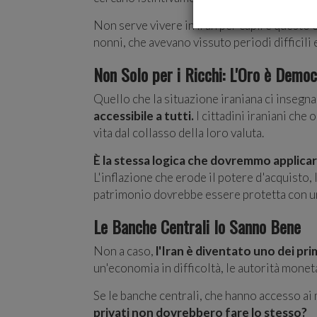
Non serve vivere in Iran per capire questo 
nonni, che avevano vissuto periodi difficili
Non Solo per i Ricchi: L'Oro è Democ
Quello che la situazione iraniana ci insegna
accessibile a tutti.
I cittadini iraniani ch
vita dal collasso della loro valuta.
È la stessa logica che dovremmo applica
L'inflazione che erode il potere d'acquisto, 
patrimonio dovrebbe essere protetta con un
Le Banche Centrali lo Sanno Bene
Non a caso,
l'Iran è diventato uno dei pr
un'economia in difficoltà, le autorità moneta
Se le banche centrali, che hanno accesso ai 
privati non dovrebbero fare lo stesso?