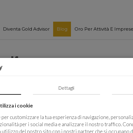
Diventa Gold Advisor
Blog
Oro Per Attività E Impres
Aurifera
y
 di Salvezza di un'Intera Nazione
Dettagli
ilizza i cookie
questa settimana, mi sono
quello che ho imparato in
e per customizzare la tua esperienza di navigazione, personali
: quando le cose si fanno
zionalità per i social media e analizzare il nostro traffico. Co
oso, è un'ancora di
 utilizzo del nostro sito con i nostri partner che si occupano d