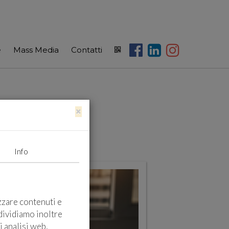
e
Mass Media
Contatti
×
Info
zzare contenuti e
ndividiamo inoltre
i analisi web,