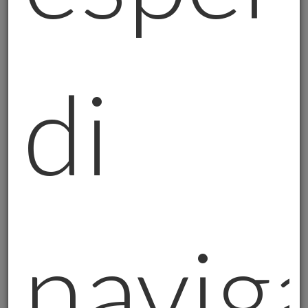
più di uno imperfetto;
Il tempo è alleato
: I processi geologici
richiedono tempo, come gli investimenti di
qualità;
di
L'autenticità è tutto
: Un falso si riconosce
sempre, prima o poi.
I miei Clienti: Storie di Fiducia Costruita
In questi anni di attività come promotore
Careisgold ho costruito relazioni basate
sulla fiducia. Alcuniesempi:
navig
Il collega pensionato
che voleva mettere al
sicuro la liquidazione. Insieme abbiamo
strutturato un piano che include oro fisico
come protezione dall'inflazione.