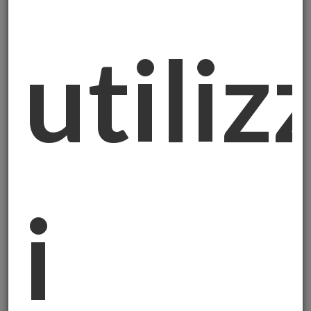
Le Lezioni di Una Vita in Divisa
Durante la mia carriera nell'Arma ho visto di
utiliz
tutto: famiglie rovinate da truffe finanziarie,
imprenditori che hanno perso tutto per aver
creduto a promesse di guadagni facili,
anziani derubati dei risparmi di una vitada
finti consulenti.
Ma ho anche visto l'altra faccia della
medaglia: persone che avevano diversificato
i loro investimenti e che,nei momenti di crisi,
i
avevano qualcosa di solido su cui contare. E
quel "qualcosa di solido" spessoincludeva
oro fisico.
La Svolta Dopo la Pensione