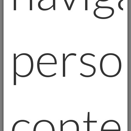
L'imprenditore lombardo
che cercava
diversificazione per il patrimonio aziendale.
L'oro fisico è diventato la sua "polizza
assicurativa" contro l'instabilità economica.
perso
La vedova di Milano
che voleva
semplificare l'eredità per i figli. L'oro fisico si
è rivelato la soluzione ideale: valore stabile,
facilmente divisibile, vantaggi fiscali.
L'Oro Visto con gli Occhi del Carabiniere
La mia esperienza da investigatore mi ha
conte
dato una prospettiva unica sull'oro fisico:
È immune dalle truffe
: L'oro fisico che
consegno ai miei clienti è certificato,