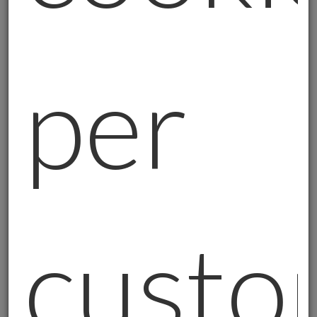
La mia formazione militare mi ha insegnato
principi che applico quotidianamente nelle
consulenze:
per
Analisi del territorio
: Prima di ogni
operazione studiavamo il contesto. Allo
stesso modo, prima di qualsiasi consiglio,
analizzo la situazione patrimoniale del
cliente.
Pianificazione strategica
: Niente si lasciava
al caso. Ogni investimento deve avere
custo
obiettivi chiari e tempi definiti.
Gestione del rischio
: Identificavamo sempre
i pericoli potenziali. Con l'oro fisico aiuto i
clienti a diversificare e ridurre i rischi di