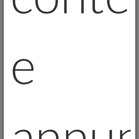
verificabile, reale. Niente prodotti finanziari
complessi che nascondono insidie.
È trasparente
: Il valore è quotato
pubblicamente due volte al giorno. Niente
e
black box, niente algoritmi misteriosi.
È indipendente
: Non dipende da banche,
assicurazioni, gestori. Se c'è una crisi del
sistema, l'oro rimane oro.
È universale
: Riconosciuto in tutto il mondo,
da sempre. Non serve un corso di laurea
per capirlo.
annun
Dal Nord al Centro Italia: Il Mio Territorio di
Azione
Opero principalmente nel Nord e Centro