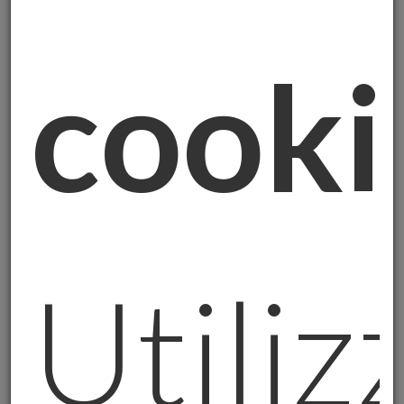
Quando sono andato in pensione, mi sono
chiesto: "Cosa posso fare per continuare a
servire le persone,ma in modo diverso?" La
cooki
risposta è arrivata quasi naturalmente,
unendo due mie passioni: la sicurezza (che
ho sempre messo al primo posto) e la
micromineralogia (che mi accompagna da
anni).
L'oro fisico rappresenta perfettamente
Utili
questa combinazione: è un minerale
prezioso con caratteristiche uniche dal
punto di vista scientifico, ma è anche uno
strumento di protezione patrimoniale
testato da millenni di storia.