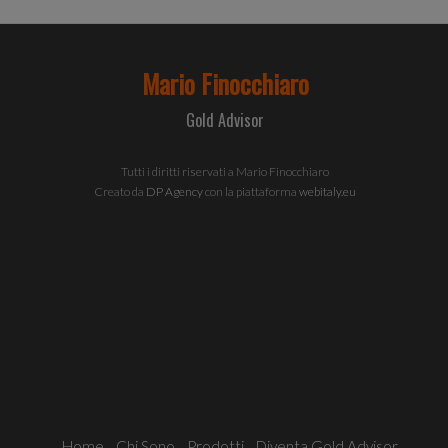
inoltr
infor