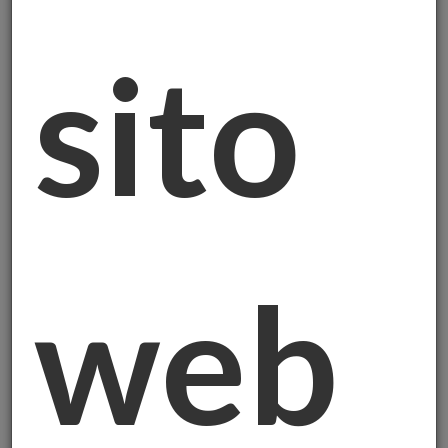
sito
Trent'anni fa indossavo l'uniforme dell'Arma
dei Carabinieri. Oggi aiuto famiglie e
imprenditori a proteggere il loro patrimonio
attraverso l'oro fisico. Potrebbe sembrare
un percorso insolito, ma in realtàha una
logica profonda che voglio condividere con
voi.
web
Perché un maresciallo in congedo dovrebbe
parlare di investimenti? Perché ho imparato,
servendo il Paese per tredecenni, che
la
sicurezza vera non si improvvisa mai.