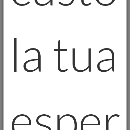
portafoglio.
Backup sempre pronti
: Avevamo sempre un
piano B. L'oro fisico spesso è proprio questo:
la tua
il piano B che speri di non dover mai usare.
La Micromineralogia: Una Passione che
Insegna
Nei weekend liberi dal servizio, andavo per
monti a cercare minerali. Questa passione
mi ha insegnato molto sull'oro e sui metalli
preziosi:
esper
La rarità ha valore
: I minerali più preziosi
sono spesso i più rari;
La purezza conta
: Un cristallo perfetto vale