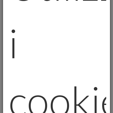
Perché Ho Scelto Careisgold
Dopo aver studiato il mercato dell'oro fisico
i
in Italia, ho scelto di diventare promotore
Careisgold perragioni precise:
1.
Trasparenza totale
- Come nell'Arma,
niente sotterfugi;
2.
Serietà operativa
- Prodotti certificati,
procedure chiare;
3.
Formazione continua
- Aggiornamento
cooki
costante per servire meglio i clienti;
4.
Etica professionale
- Il bene del cliente
sempre al primo posto.
L'Approccio del Carabiniere agli Investimenti