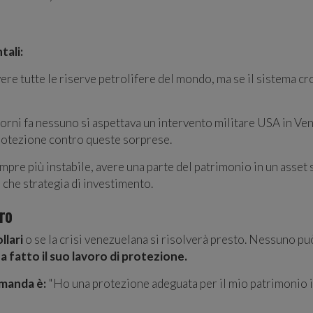
tali:
ere tutte le riserve petrolifere del mondo, ma se il sistema cro
orni fa nessuno si aspettava un intervento militare USA in V
protezione contro queste sorprese.
pre più instabile, avere una parte del patrimonio in un asset 
che strategia di investimento.
ro
llari
o se la crisi venezuelana si risolverà presto. Nessuno può
ha fatto il suo lavoro di protezione.
manda è:
"Ho una protezione adeguata per il mio patrimonio in