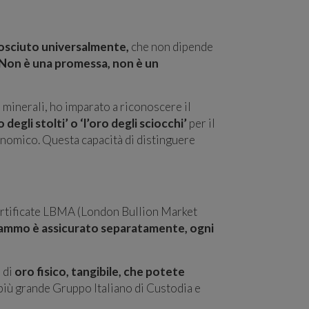
onosciuto universalmente,
che non dipende
Non è una promessa, non è un
 e minerali, ho imparato a riconoscere il
o degli stolti’ o ‘l’oro degli sciocchi’
per il
conomico. Questa capacità di distinguere
certificate LBMA (London Bullion Market
grammo è assicurato separatamente, ogni
 di
oro fisico, tangibile, che potete
più grande Gruppo Italiano di Custodia e