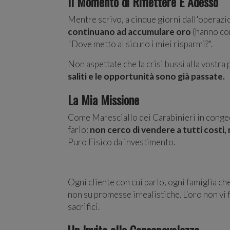
Il Momento di Riflettere È Adesso
Mentre scrivo, a cinque giorni dall'operazio
continuano ad accumulare oro
(hanno com
"Dove metto al sicuro i miei risparmi?".
Non aspettate che la crisi bussi alla vostr
saliti e le opportunità sono già passate.
La Mia Missione
Come Maresciallo dei Carabinieri in conged
farlo:
non cerco di vendere a tutti costi,
Puro Fisico da investimento.
Ogni cliente con cui parlo, ogni famiglia ch
non su promesse irrealistiche. L'oro non vi 
sacrifici.
Un Invito alla Consapevolezza