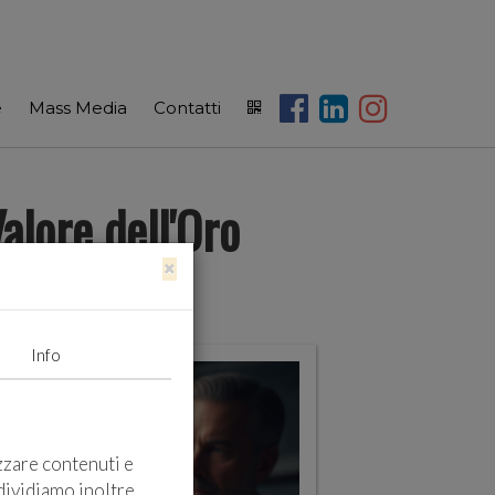
e
Mass Media
Contatti
alore dell'Oro
×
Info
zzare contenuti e
ndividiamo inoltre