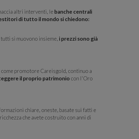
ccia altri interventi, le
banche centrali
vestitori di tutto il mondo si chiedono:
o tutti si muovono insieme,
i prezzi sono già
i, come promotore Careisgold, continuo a
oteggere il proprio patrimonio
con l'Oro
formazioni chiare, oneste, basate sui fatti e
 ricchezza che avete costruito con anni di