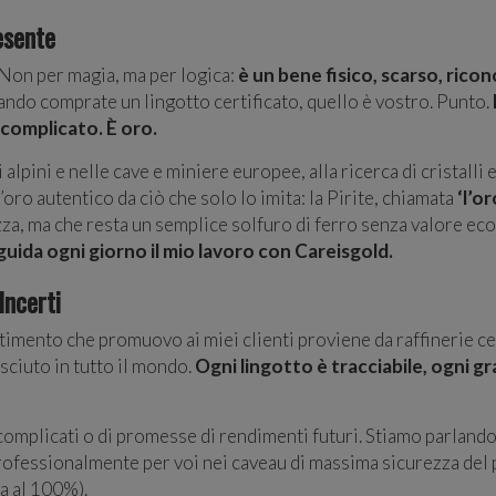
esente
Non per magia, ma per logica:
è un bene fisico, scarso, ric
ando comprate un lingotto certificato, quello è vostro. Punto.
 complicato. È oro.
i alpini e nelle cave e miniere europee, alla ricerca di cristalli
oro autentico da ciò che solo lo imita: la Pirite, chiamata
‘l’or
ezza, ma che resta un semplice solfuro di ferro senza valore e
 guida ogni giorno il mio lavoro con Careisgold.
Incerti
timento che promuovo ai miei clienti proviene da raffinerie 
sciuto in tutto il mondo.
Ogni lingotto è tracciabile, ogni 
complicati o di promesse di rendimenti futuri. Stiamo parlando
rofessionalmente per voi nei caveau di massima sicurezza del 
a al 100%).