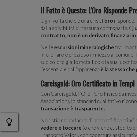
Il Fatto è Questo: L'Oro Risponde Pr
Ogni volta che c'è una crisi,
l'oro
risponde. 
dalla solvibilità di nessuna controparte. Qu
contratto, non è un derivato finanziario
Nelle
escursioni mineralogiche
tra i mont
micro raro e prezioso in mezzo al comune, l’
suo colore giallo metallico e la sua lucent
l’essenziale dall’apparenza
è la stessa che
Careisgold: Oro Certificato in Tempi 
Con Careisgold, l'Oro Puro Fisico da inves
Association), lo standard qualitativo ricono
transazione è trasparente.
Non stiamo parlando di prodotti finanziari 
vedere e toccare
(o che viene custodito p
Trasporto Valori, con copertura assicurativ