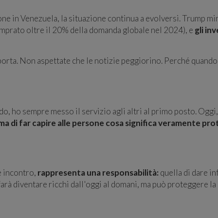
ne in Venezuela, la situazione continua a evolversi. Trump mina
prato oltre il 20% della domanda globale nel 2024), e
gli in
a porta. Non aspettate che le notizie peggiorino. Perché quand
o, ho sempre messo il servizio agli altri al primo posto. Ogg
 ma di far capire alle persone cosa significa veramente pr
e incontro,
rappresenta una responsabilità:
quella di dare in
farà diventare ricchi dall'oggi al domani, ma può proteggere la