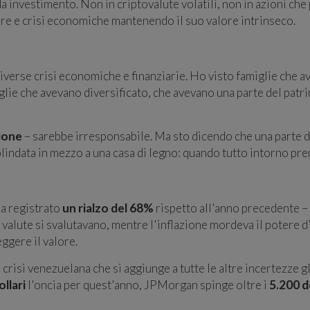
 investimento. Non in criptovalute volatili, non in azioni che
rre e crisi economiche mantenendo il suo valore intrinseco.
diverse crisi economiche e finanziarie. Ho visto famiglie che 
iglie che avevano diversificato, che avevano una parte del patri
zione
– sarebbe irresponsabile. Ma sto dicendo che una parte d
indata in mezzo a una casa di legno: quando tutto intorno pren
ha registrato
un rialzo del 68%
rispetto all'anno precedente – 
 valute si svalutavano, mentre l'inflazione mordeva il potere d
ggere il valore.
a crisi venezuelana che si aggiunge a tutte le altre incertezze 
llari
l'oncia per quest'anno, JPMorgan spinge oltre i
5.200 do