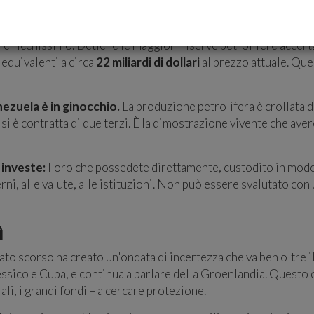
sorse, Povero di Stabilità
 ricchissimo. Detiene le maggiori riserve petrolifere accertat
, equivalenti a circa
22 miliardi di dollari
al prezzo attuale. Que
nezuela è in ginocchio.
La produzione petrolifera è crollata da
si è contratta di due terzi. È la dimostrazione vivente che aver
 investe:
l'oro che possedete direttamente, custodito in modo 
i, alle valute, alle istituzioni. Non può essere svalutato con
ì
ato scorso ha creato un'ondata di incertezza che va ben oltre
sico e Cuba, e continua a parlare della Groenlandia. Questo 
rali, i grandi fondi – a cercare protezione.