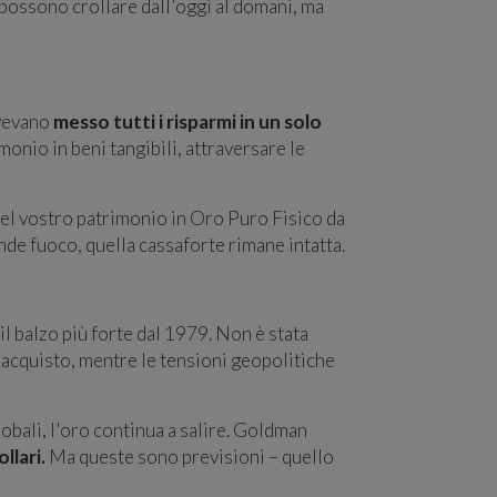
 possono crollare dall'oggi al domani, ma
avevano
messo tutti i risparmi in un solo
monio in beni tangibili, attraversare le
el vostro patrimonio in Oro Puro Fisico da
de fuoco, quella cassaforte rimane intatta.
il balzo più forte dal 1979. Non è stata
'acquisto, mentre le tensioni geopolitiche
globali, l'oro continua a salire. Goldman
llari.
Ma queste sono previsioni – quello