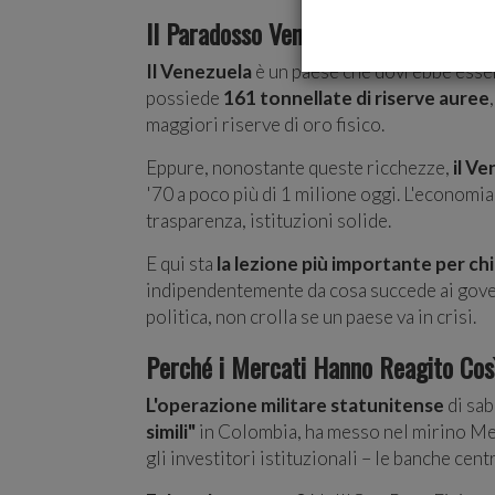
Il Paradosso Venezuelano: Ricco di Ri
Il Venezuela
è un paese che dovrebbe essere
possiede
161 tonnellate di riserve auree
maggiori riserve di oro fisico.
Eppure, nonostante queste ricchezze,
il Ve
'70 a poco più di 1 milione oggi. L'economia 
trasparenza, istituzioni solide.
E qui sta
la lezione più importante per chi
indipendentemente da cosa succede ai govern
politica, non crolla se un paese va in crisi.
Perché i Mercati Hanno Reagito Cos
L'operazione militare statunitense
di sab
simili"
in Colombia, ha messo nel mirino Mes
gli investitori istituzionali – le banche cent