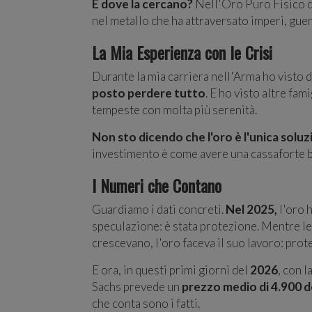
E dove la cercano?
Nell'Oro Puro Fisico da
nel metallo che ha attraversato imperi, gue
La Mia Esperienza con le Crisi
Durante la mia carriera nell'Arma ho visto 
posto perdere tutto
. E ho visto altre fam
tempeste con molta più serenità.
Non sto dicendo che l'oro è l'unica solu
investimento è come avere una cassaforte bl
I Numeri che Contano
Guardiamo i dati concreti.
Nel 2025,
l'oro 
speculazione: è stata protezione. Mentre le
crescevano, l'oro faceva il suo lavoro: prote
E ora, in questi primi giorni del
2026
, con l
Sachs prevede un
prezzo medio di 4.900 do
che conta sono i fatti.