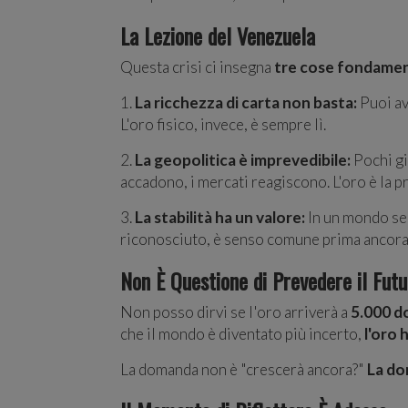
La Lezione del Venezuela
Questa crisi ci insegna
tre cose fondamen
1.
La ricchezza di carta non basta:
Puoi av
L'oro fisico, invece, è sempre lì.
2.
La geopolitica è imprevedibile:
Pochi gi
accadono, i mercati reagiscono. L'oro è la 
3.
La stabilità ha un valore:
In un mondo sem
riconosciuto, è senso comune prima ancora 
Non È Questione di Prevedere il Futu
Non posso dirvi se l'oro arriverà a
5.000 do
che il mondo è diventato più incerto,
l'oro 
La domanda non è "crescerà ancora?"
La do