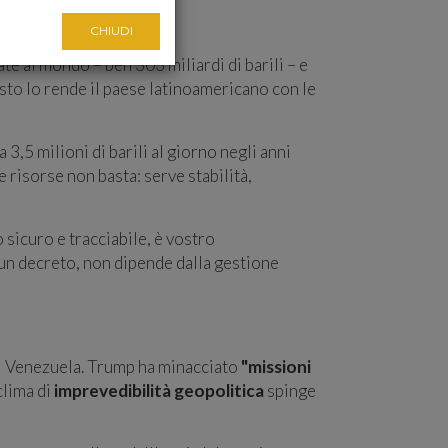
CHIUDI
e al mondo – ben 303 miliardi di barili – e
sto lo rende il paese latinoamericano con le
 3,5 milioni di barili al giorno negli anni
e risorse non basta: serve stabilità,
sicuro e tracciabile, è vostro
 un decreto, non dipende dalla gestione
 il Venezuela. Trump ha minacciato
"missioni
clima di
imprevedibilità geopolitica
spinge