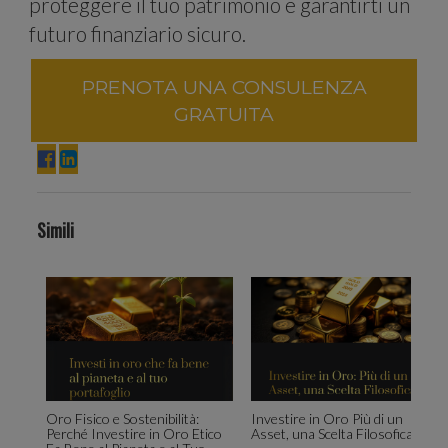
proteggere il tuo patrimonio e garantirti un
futuro finanziario sicuro.
traffico.
PRENOTA UNA CONSULENZA
GRATUITA
Condividi
Simili
inoltre
Oro Fisico e Sostenibilità:
Investire in Oro Più di un
Perché Investire in Oro Etico
Asset, una Scelta Filosofica