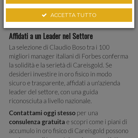
social
consulenza personalizzata per
massimizzare i benefici del loro
ACCETTA TUTTO
investimento.
Affidati a un Leader nel Settore
media e
La selezione di Claudio Boso tra i 100
migliori manager italiani di Forbes conferma
la solidità e la serietà di Careisgold. Se
analizzare
desideri investire in oro fisico in modo
sicuro e trasparente, affidati a un'azienda
leader del settore, con una guida
riconosciuta a livello nazionale.
Contattami oggi stesso
per una
il nostro
consulenza gratuita
e scopri come i piani di
accumulo in oro fisico di Careisgold possono