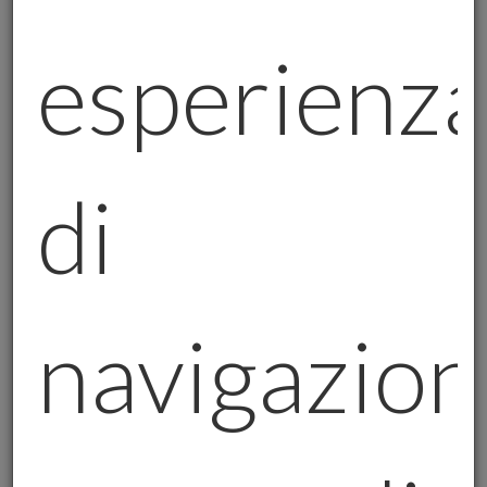
Careisgold
, sotto la guida di Claudio Boso,
ha dimostrato di essere un punto di
esperienz
riferimento per chi desidera proteggere e
far crescere il proprio patrimonio con l'oro
fisico. La sua selezione tra i 100 migliori
manager italiani è un'ulteriore conferma
di
della qualità dei servizi offerti dall’azienda.
Investire in oro attraverso
piani di accumulo
con un'azienda leader come Careisgold
significa:
navigazion
Sicurezza Giuridica:
L'azienda opera nel
pieno rispetto delle normative italiane ed
europee, garantendo transazioni sicure.
Affidabilità:
Un leader riconosciuto come
Claudio Boso assicura che l'azienda operi