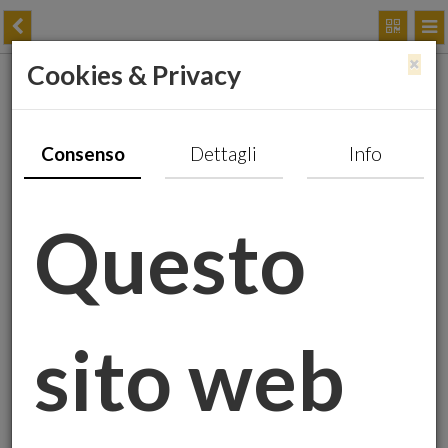
×
Cookies & Privacy
Careisgold: Persone,
Passione e Futuro
Consenso
Dettagli
Info
Questo
sito web