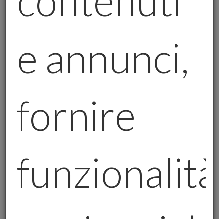
contenuti
In Careisgold, siamo pronti ad
accompagnarvi in questo viaggio, offrendo
soluzioni concrete e accessibili. Che si tratti
e annunci,
di un
Piano di Acquisto Ricorrente (PAR)
,
di un
Acquisto Unico (AUrum)
o di una
consulenza personalizzata
, il nostro
obiettivo è sempre lo stesso:
garantire la
fornire
vostra sicurezza finanziaria
.
Perché scegliere Careisgold?
Esperienza e affidabilità:
Con anni
funzionalità
di esperienza nel settore, siamo un
punto di riferimento per chi vuole
investire in oro fisico.
Soluzioni personalizzate:
Ogni