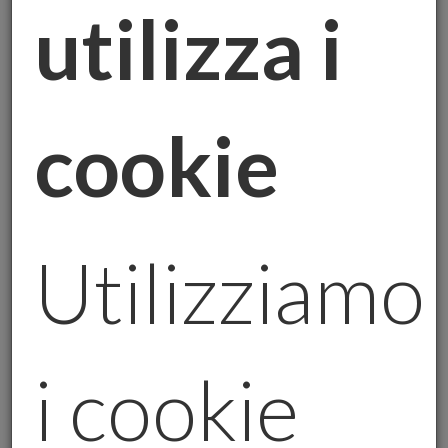
Il successo non si costruisce MAI da soli. In
utilizza i
Careisgold, ogni collaboratore fa la
differenza, contribuendo a proteggere i
risparmi di migliaia di persone attraverso
l’oro fisico. Oggi voglio raccontarvi la storia
cookie
di un team che mette al centro le persone, la
passione e il futuro.
Un team pronto a supportarti
Utilizziamo
In
Careisgold
, crediamo che la formazione
sia la chiave per offrire un servizio di
eccellenza. Grazie alla Care Academy, i
nostri collaboratori sono costantemente
i cookie
aggiornati e preparati per fornire soluzioni
personalizzate e su misura per ogni cliente.
Non si tratta solo di vendere oro fisico, ma di