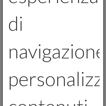
passo.”
Salvatore Campanile:
“Ogni cliente
di
è unico, per questo ti ascoltiamo e
valorizziamo le tue esigenze.”
Federico Ceccarini:
“Non esistono
navigazione
sogni irraggiungibili: il segreto è
scegliere il giusto percorso.”
Un 2025 di nuove opportunità
personalizz
Il 2025 si prospetta come un anno ricco di
opportunità, ma anche di sfide. In un mondo
sempre più incerto, l’oro fisico rimane una
scelta solida per proteggere i propri
risparmi e garantire stabilità.