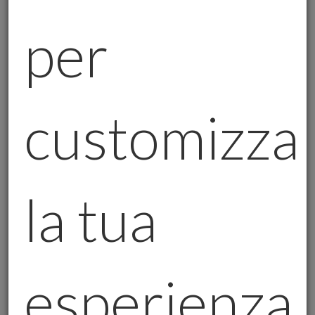
costruire relazioni basate sulla fiducia e
per
sulla trasparenza. Ogni membro del team è
pronto a guidarvi nel vostro percorso di
investimento, con competenza e dedizione.
Esperienza e affidabilità al tuo servizio
customizza
Il nostro obiettivo è semplice: aiutarvi a
proteggere il vostro futuro. Ecco cosa
dicono alcuni dei nostri collaboratori:
la tua
Giulia Paoletti:
“Il nostro obiettivo?
Guidarti con passione e
trasparenza.”
esperienza
Francesca Berto:
“Ti aiutiamo a
costruire il tuo futuro, passo dopo