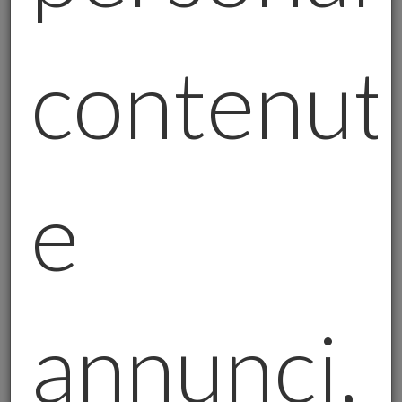
leader nel settore degli investimenti in oro
fisico, che si distingue per la sua
contenut
trasparenza, solidità e professionalità.
Careisgold
è sinonimo di fiducia e sicurezza,
grazie a un sistema di acquisto e gestione
dell'oro altamente regolamentato e
affidabile. Ogni passaggio del processo,
e
dalla scelta dell'oro fisico alla sua
conservazione, viene gestito con la massima
cura e trasparenza. L'azienda, inoltre,
collabora solo con fornitori certificati e
riconosciuti a livello internazionale.
annunci,
Ecco i punti di forza di
Careisgold
e del mio
lavoro come consulente:
Trasparenza:
Ogni cliente è pienamente