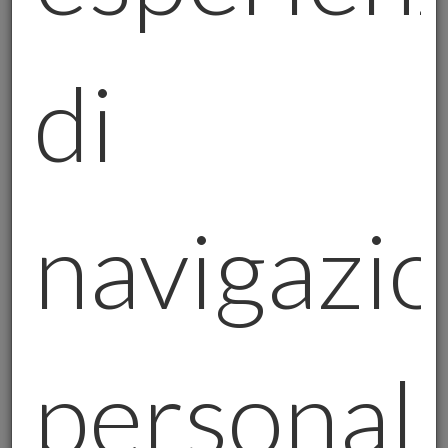
promette guadagni stratosferici in
poco tempo, è bene essere cauti.
di
L'oro è un bene rifugio, non una
strada per arricchirsi rapidamente.
Un buon consulente ti spiegherà i
vantaggi e i rischi dell'investimento in
navigazio
oro in modo trasparente.
Perché Scegliere Mario Finocchiaro - Gold
Advisor e Careisgold?
Come
Operatore Professionale Oro
personal
certificato, lavoro da anni per garantire ai
miei clienti investimenti sicuri e trasparenti.
Collaboro con
Careisgold
, un'azienda