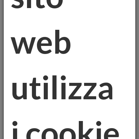
Investire in oro è spesso visto come una
scelta sicura per proteggere il proprio
patrimonio, ma come in ogni settore, è
web
fondamentale fare attenzione a chi ci si
affida. Purtroppo, le cronache recenti, come
dimostra un articolo pubblicato su
La Nuova
Riviera
, raccontano di persone truffate da
finti consulenti che, promettendo guadagni
utilizza
facili, dirottano gli investimenti sui loro conti
personali, lasciando i risparmiatori con
enormi perdite.
Questo caso, in cui un uomo ha perso oltre
100mila euro, ci ricorda quanto sia
i cookie
essenziale scegliere con cura il
professionista e l'azienda con cui si decide di