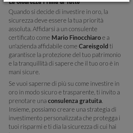
La Sicurezza Prima di Tutto
Quando si decide di investire in oro, la
social
sicurezza deve essere la tua priorità
assoluta. Affidarsi a un consulente
certificato come
Mario Finocchiaro
e a
un'azienda affidabile come
Careisgold
ti
garantisce la protezione del tuo patrimonio
media e
e la tranquillità di sapere che il tuo oro è in
mani sicure.
Se vuoi saperne di più su come investire in
oro in modo sicuro e trasparente, ti invito a
prenotare una
consulenza gratuita
.
analizzar
Insieme, possiamo creare una strategia di
investimento personalizzata che protegga i
tuoi risparmi e ti dia la sicurezza di cui hai