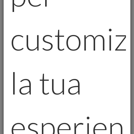
parte di enti competenti.
Affidarsi a Aziende Riconosciute e
customiz
Trasparenti:
Oltre al consulente, è
fondamentale che l’azienda con cui si
investe sia affidabile, con una lunga
storia di attività e un track record di
la tua
successo. Aziende trasparenti
offrono ai propri clienti informazioni
dettagliate su ogni fase
dell'investimento, dall'acquisto
dell'oro fino alla sua conservazione.
esperien
Diffida dalle Promesse di
Guadagni Facili:
Se qualcuno ti