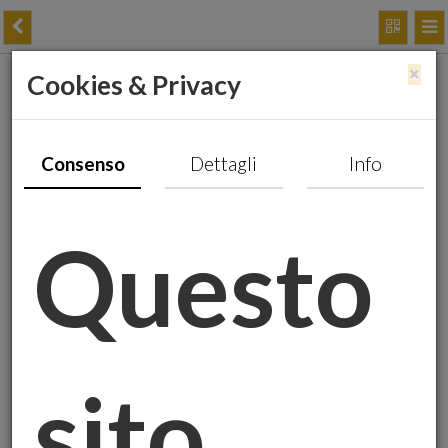
×
Cookies & Privacy
Attenzione alle truffe sugli
investimenti in oro!
Consenso
Dettagli
Info
Questo
sito