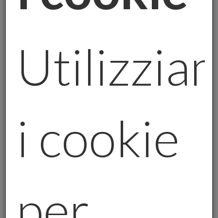
investire in oro. Ma come fare per evitare
truffe e proteggere i propri risparmi?
Scegliere con Cura: Come Evitare le Truffe
Utilizzia
Quando si parla di investimenti in oro, ci
sono diversi fattori da considerare per
evitare di cadere nelle mani di persone
senza scrupoli:
i cookie
Verifica della Certificazione del
Consulente:
Assicurati sempre che il
professionista con cui stai lavorando
sia certificato come Operatore
Professionale Oro. Questo titolo è
per
rilasciato solo a chi ha superato un
processo di selezione e verifica da